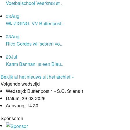
Voetbalschool Veerkr88 st..
03
Aug
WIJZIGING: VV Buitenpost ..
03
Aug
Rico Cordes wil scoren vo..
20
Jul
Karim Bannani is een Blau..
Bekijk al het nieuws uit het archief »
Volgende wedstrijd
Wedstrijd:
Buitenpost 1 - S.C. Stiens 1
Datum:
29-08-2026
Aanvang:
14:30
Sponsoren