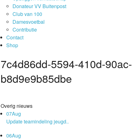
Donateur VV Buitenpost
Club van 100
Damesvoetbal
Contributie
Contact
Shop
7c4d86dd-5594-410d-90ac-
b8d9e9b85dbe
Overig nieuws
07
Aug
Update teamindeling jeugd..
06
Aug