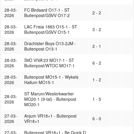
28-03-
FC Birdaard O17-1 - ST
2 - 2
2026
Buitenpost/GSVV O17-2
28-03-
LAC Frisia 1883 O15-1 - ST
3 - 2
2026
Buitenpost/GSVV O15-1
28-03-
Drachtster Boys O13-2JM -
2 - 1
2026
Buitenpost O13-1
28-03-
SVO VIVA'23 MO17-1 - ST
6 - 2
2026
Buitenpost/WTOC MO17-1
28-03-
Buitenpost MO15-1 - Wykels
1 - 2
2026
Hallum MO15-1
ST Marum/Westerkwartier
28-03-
MO20-1 (9-tal) - Buitenpost
1 - 5
2026
MO20-1
27-03-
Anjum VR18+1 - Buitenpost
6 - 0
2026
VR18+1
27-03-
Buitenpost VR18+1 - Be Quick D