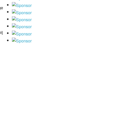
ge
ij