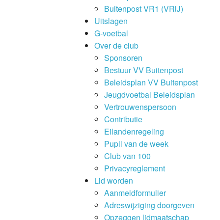
Buitenpost VR1 (VRIJ)
Uitslagen
G-voetbal
Over de club
Sponsoren
Bestuur VV Buitenpost
Beleidsplan VV Buitenpost
Jeugdvoetbal Beleidsplan
Vertrouwenspersoon
Contributie
Eilandenregeling
Pupil van de week
Club van 100
Privacyreglement
Lid worden
Aanmeldformulier
Adreswijziging doorgeven
Opzeggen lidmaatschap