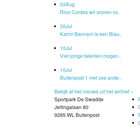
03
Aug
Rico Cordes wil scoren vo..
20
Jul
Karim Bannani is een Blau..
10
Jul
Vier jonge talenten mogen..
10
Jul
Buitenpost 1 met zes ande..
Bekijk al het nieuws uit het archief »
Sportpark De Swadde
Jeltingalaan 80
9285 WL Buitenpost