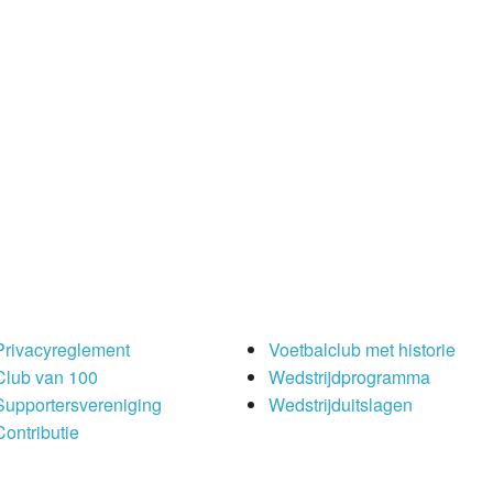
Privacyreglement
Voetbalclub met historie
Club van 100
Wedstrijdprogramma
Supportersvereniging
Wedstrijduitslagen
Contributie