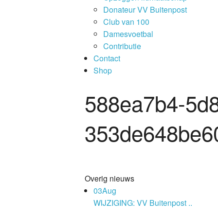
Donateur VV Buitenpost
Club van 100
Damesvoetbal
Contributie
Contact
Shop
588ea7b4-5d8
353de648be6
Overig nieuws
03
Aug
WIJZIGING: VV Buitenpost ..