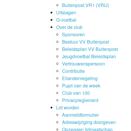
Buitenpost VR1 (VRIJ)
Uitslagen
G-voetbal
Over de club
Sponsoren
Bestuur VV Buitenpost
Beleidsplan VV Buitenpost
Jeugdvoetbal Beleidsplan
Vertrouwenspersoon
Contributie
Eilandenregeling
Pupil van de week
Club van 100
Privacyreglement
Lid worden
Aanmeldformulier
Adreswijziging doorgeven
Opzeggen lidmaatschap