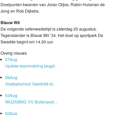
Doelpunten kwamen van Joran Olijve, Robin Huisman de
Jong en Rob Dijkstra.
Blauw Wit
De volgende oefenwedstrijd is zaterdag 25 augustus.
Tegenstander is Blauw Wit ’34. Het duel op sportpark De
Swadde begint om 14.30 uur.
Overig nieuws
07
Aug
Update teamindeling jeugd..
06
Aug
Voetbalschool Veerkr88 st..
03
Aug
WIJZIGING: VV Buitenpost ..
03
Aug