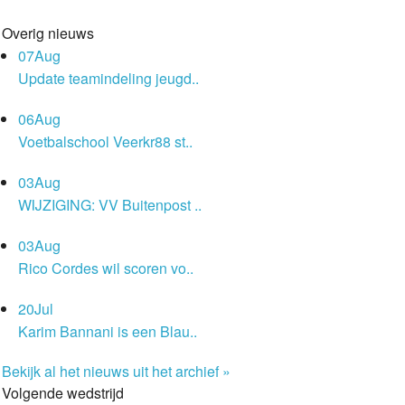
Overig nieuws
07
Aug
Update teamindeling jeugd..
06
Aug
Voetbalschool Veerkr88 st..
03
Aug
WIJZIGING: VV Buitenpost ..
03
Aug
Rico Cordes wil scoren vo..
20
Jul
Karim Bannani is een Blau..
Bekijk al het nieuws uit het archief »
Volgende wedstrijd