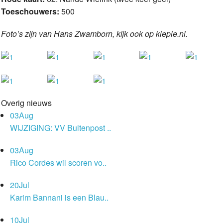
Toeschouwers:
500
Foto’s zijn van Hans Zwamborn, kijk ook op kiepie.nl.
Overig nieuws
03
Aug
WIJZIGING: VV Buitenpost ..
03
Aug
Rico Cordes wil scoren vo..
20
Jul
Karim Bannani is een Blau..
10
Jul