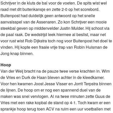
Schrijver in de kluts de bal voor de voeten. De spits wist wel
raad met dit buitenkansje en zette 2-0 op het scorebord.
Buitenpost had duidelijk geen antwoord op het snelle
aanvalsspel van de Assenaren. Zo kon Schrijver een mooie
steekbal geven op middenvelder Justin Mulder. Hij schoot via
de paal raak. De wedstrijd leek hiermee al beslist, maar net
voor rust wist Rob Dijkstra toch nog voor Buitenpost het doel te
vinden. Hij kopte een fraaie vrije trap van Robin Huisman de
Jong knap binnen.
Hoop
Van der Weij bracht na de pauze twee verse krachten in. Wim
de Vries en Durk de Haan bleven achter in de kleedkamer.
Voor hen kwamen Joost Jesse Visser en Jorrit Terpstra binnen
de lijnen. De hoop om er nog een spannend duel van de
maken was snel vervlogen. Al na twee minuten zette Guus de
Vries met een rake kopbal de stand op 4-1. Toch kwam er een
sprankje hoop terug toen ACV na ruim een uur voetballen met