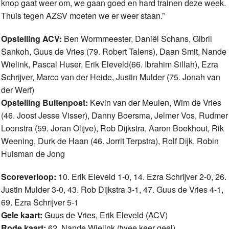
knop gaat weer om, we gaan goed en hard trainen deze week.
Thuis tegen AZSV moeten we er weer staan.”
Opstelling ACV:
Ben Wormmeester, Daniël Schans, Gibril
Sankoh, Guus de Vries (79. Robert Talens), Daan Smit, Nande
Wielink, Pascal Huser, Erik Eleveld(66. Ibrahim Sillah), Ezra
Schrijver, Marco van der Heide, Justin Mulder (75. Jonah van
der Werf)
Opstelling Buitenpost:
Kevin van der Meulen, Wim de Vries
(46. Joost Jesse Visser), Danny Boersma, Jelmer Vos, Rudmer
Loonstra (59. Joran Olijve), Rob Dijkstra, Aaron Boekhout, Rik
Weening, Durk de Haan (46. Jorrit Terpstra), Rolf Dijk, Robin
Huisman de Jong
Scoreverloop:
10. Erik Eleveld 1-0, 14. Ezra Schrijver 2-0, 26.
Justin Mulder 3-0, 43. Rob Dijkstra 3-1, 47. Guus de Vries 4-1,
69. Ezra Schrijver 5-1
Gele kaart:
Guus de Vries, Erik Eleveld (ACV)
Rode kaart:
62. Nande Wielink (twee keer geel)