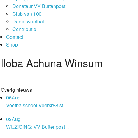
Donateur VV Buitenpost
Club van 100
Damesvoetbal
Contributie
Contact
Shop
Iloba Achuna Winsum
Overig nieuws
06
Aug
Voetbalschool Veerkr88 st..
03
Aug
WIJZIGING: VV Buitenpost ..