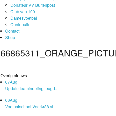
Donateur VV Buitenpost
Club van 100
Damesvoetbal
Contributie
Contact
Shop
66865311_ORANGE_PICT
Overig nieuws
07
Aug
Update teamindeling jeugd..
06
Aug
Voetbalschool Veerkr88 st..