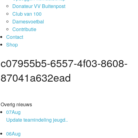
Donateur VV Buitenpost
Club van 100
Damesvoetbal
Contributie
Contact
Shop
c07955b5-6557-4f03-8608-
87041a632ead
Overig nieuws
07
Aug
Update teamindeling jeugd..
06
Aug