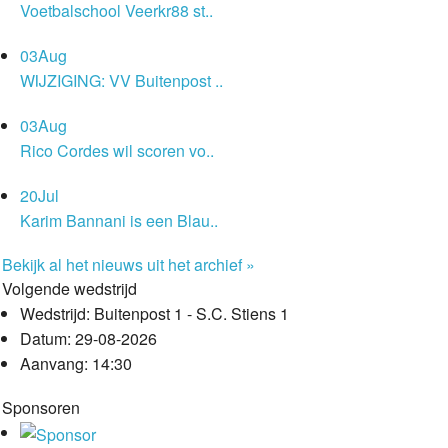
Voetbalschool Veerkr88 st..
03
Aug
WIJZIGING: VV Buitenpost ..
03
Aug
Rico Cordes wil scoren vo..
20
Jul
Karim Bannani is een Blau..
Bekijk al het nieuws uit het archief »
Volgende wedstrijd
Wedstrijd:
Buitenpost 1 - S.C. Stiens 1
Datum:
29-08-2026
Aanvang:
14:30
Sponsoren