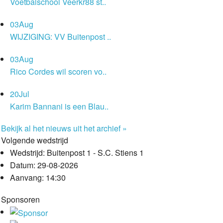
Voetbalschool Veerkr88 st..
03
Aug
WIJZIGING: VV Buitenpost ..
03
Aug
Rico Cordes wil scoren vo..
20
Jul
Karim Bannani is een Blau..
Bekijk al het nieuws uit het archief »
Volgende wedstrijd
Wedstrijd:
Buitenpost 1 - S.C. Stiens 1
Datum:
29-08-2026
Aanvang:
14:30
Sponsoren