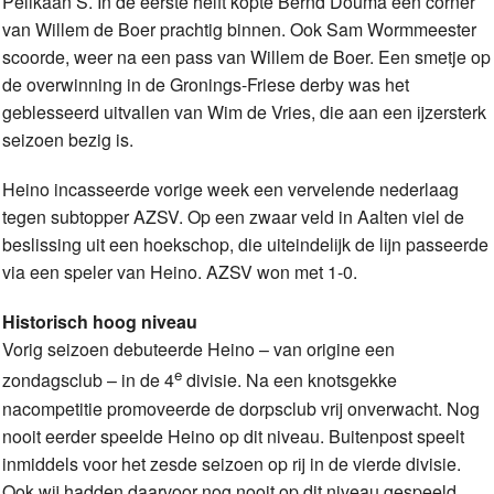
Pelikaan S. In de eerste helft kopte Bernd Douma een corner
van Willem de Boer prachtig binnen. Ook Sam Wormmeester
scoorde, weer na een pass van Willem de Boer. Een smetje op
de overwinning in de Gronings-Friese derby was het
geblesseerd uitvallen van Wim de Vries, die aan een ijzersterk
seizoen bezig is.
Heino incasseerde vorige week een vervelende nederlaag
tegen subtopper AZSV. Op een zwaar veld in Aalten viel de
beslissing uit een hoekschop, die uiteindelijk de lijn passeerde
via een speler van Heino. AZSV won met 1-0.
Historisch hoog niveau
Vorig seizoen debuteerde Heino – van origine een
e
zondagsclub – in de 4
divisie. Na een knotsgekke
nacompetitie promoveerde de dorpsclub vrij onverwacht. Nog
nooit eerder speelde Heino op dit niveau. Buitenpost speelt
inmiddels voor het zesde seizoen op rij in de vierde divisie.
Ook wij hadden daarvoor nog nooit op dit niveau gespeeld.