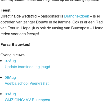
Feest
Direct na de wedstrijd – balsponsor is
Dranghekdoek
– is er
optreden van zanger Douwe in de kantine. Ook is er een Rad
van Fortuin. Hopelijk is ook de uitslag van Buitenpost – Heino
reden voor een feestje!
Forza Blauwkes!
Overig nieuws
07
Aug
Update teamindeling jeugd..
06
Aug
Voetbalschool Veerkr88 st..
03
Aug
WIJZIGING: VV Buitenpost ..