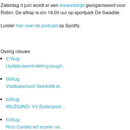
Zaterdag 3 juni wordt er een
erewedstrijd
georganiseerd voor
Robin. De aftrap is om 19.00 uur op sportpark De Swadde.
Luister
hier naar de podcast
op Spotify.
Overig nieuws
07
Aug
Update teamindeling jeugd..
06
Aug
Voetbalschool Veerkr88 st..
03
Aug
WIJZIGING: VV Buitenpost ..
03
Aug
Rico Cordes wil scoren vo..